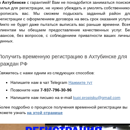
в Ахтубинске
с гарантией! Вам не понадобится заниматься поиско
жилья для регистрации, не нужно убеждать и умолять собственнико
прописать вас. Мы сможем подыскать заданный район дл
регистрации с оформлением договора на весь срок оказания услуги
Никто не будет даже пытаться выписать вас раньше времени. Все
клиентам мы обещаем предоставление качественных услуг. Бе
авансов, без вопросов, с соблюдением приватности ваших личны
данных.
Получить временную регистрацию в Ахтубинске для
граждан РФ
Свяжитесь с нами одним из следующих способов:
Напишите нам в чат Telegram
Нажмите тут
Позвоните нам
7-937-796-30-96
Напишите нам письмо на e-mail
kupi.propisku@gmail.com
Более подробно о процессе получения временной регистрации вы
можете узнать
на этой странице