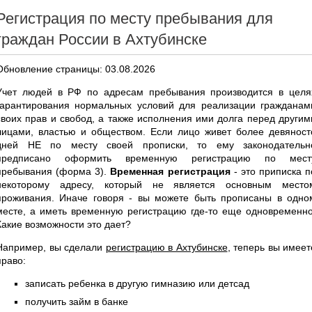
Регистрация по месту пребывания для
граждан России в Ахтубинске
Обновление страницы: 03.08.2026
Учет людей в РФ по адресам пребывания производится в целя
гарантирования нормальных условий для реализации гражданам
своих прав и свобод, а также исполнения ими долга перед другим
лицами, властью и обществом. Если лицо живет более девяност
дней НЕ по месту своей прописки, то ему законодательн
предписано оформить временную регистрацию по мест
пребывания (форма 3).
Временная регистрация
- это приписка п
некоторому адресу, который не является основным место
проживания. Иначе говоря - вы можете быть прописаны в одно
месте, а иметь временную регистрацию где-то еще одновременно
Какие возможности это дает?
Например, вы сделали
регистрацию в Ахтубинске
, теперь вы имеет
право:
записать ребенка в другую гимназию или детсад
получить займ в банке