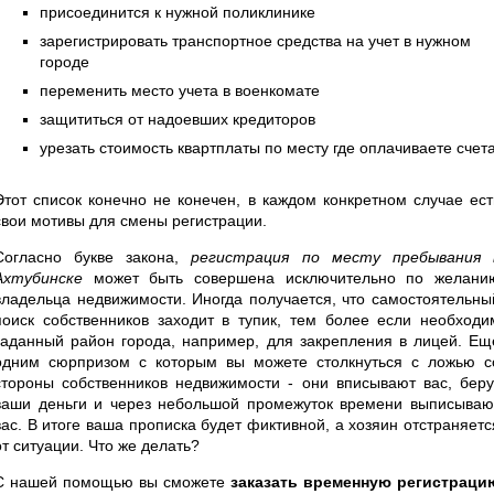
присоединится к нужной поликлинике
зарегистрировать транспортное средства на учет в нужном
городе
переменить место учета в военкомате
защититься от надоевших кредиторов
урезать стоимость квартплаты по месту где оплачиваете счет
Этот список конечно не конечен, в каждом конкретном случае ест
свои мотивы для смены регистрации.
Согласно букве закона,
регистрация по месту пребывания 
Ахтубинске
может быть совершена исключительно по желани
владельца недвижимости. Иногда получается, что самостоятельны
поиск собственников заходит в тупик, тем более если необходи
заданный район города, например, для закрепления в лицей. Ещ
одним сюрпризом с которым вы можете столкнуться с ложью с
стороны собственников недвижимости - они вписывают вас, беру
ваши деньги и через небольшой промежуток времени выписываю
вас. В итоге ваша прописка будет фиктивной, а хозяин отстраняетс
от ситуации. Что же делать?
С нашей помощью вы сможете
заказать временную регистраци